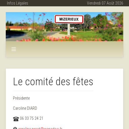
Infos Légales
Vendredi 07 Août 2026
Le comité des fêtes
Présidente
Caroline DIARD
06 33 75 24 21
caroline.prost@wanadoo.fr