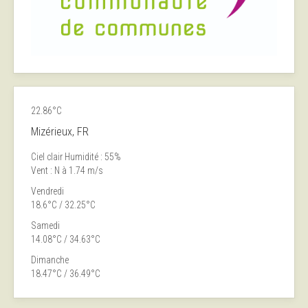
22.86°C
Mizérieux, FR
Ciel clair
Humidité : 55%
Vent : N à 1.74 m/s
Vendredi
18.6°C / 32.25°C
Samedi
14.08°C / 34.63°C
Dimanche
18.47°C / 36.49°C